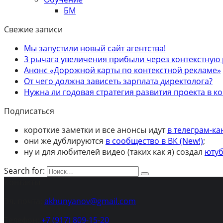
БМ
Свежие записи
Мы запустили новый сайт агентства!
3 рычага увеличения прибыли через контекстную 
Анонс «Дорожной карты по контекстной рекламе»
От чего должна зависеть зарплата директолога?
Нужна ли годовая стратегия развития проекта в к
Подписаться
короткие заметки и все анонсы идут
в телеграм-ка
они же дублируются
в сообщество в ВК (New!)
;
ну и для любителей видео (таких как я) создал
ютуб
Search for:
Контакты
Эл. почта:
akhunyanov@gmail.com
Телефон:
+7 (917) 809-15-20