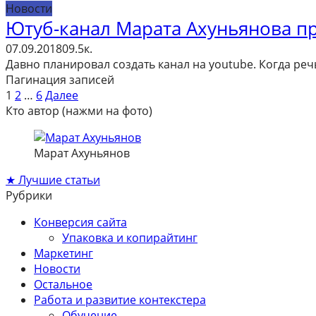
Новости
Ютуб-канал Марата Ахуньянова п
07.09.2018
0
9.5к.
Давно планировал создать канал на youtube. Когда реч
Пагинация записей
1
2
…
6
Далее
Кто автор (нажми на фото)
Марат Ахуньянов
★ Лучшие статьи
Рубрики
Конверсия сайта
Упаковка и копирайтинг
Маркетинг
Новости
Остальное
Работа и развитие контекстера
Обучение