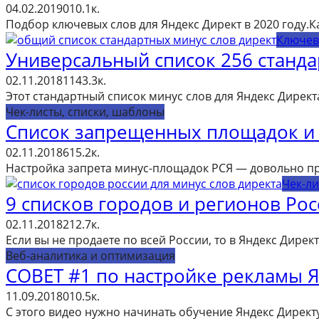
04.02.2019
0
10.1к.
Подбор ключевых слов для Яндекс Директ в 2020 году.К
Ключев
Универсальный список 256 станда
02.11.2018
11
43.3к.
Этот стандартный список минус слов для Яндекс Дирек
Чек-листы, списки, шаблоны
Список запрещенных площадок и 
02.11.2018
6
15.2к.
Настройка запрета минус-площадок РСЯ — довольно про
Чек-ли
9 списков городов и регионов Рос
02.11.2018
2
12.7к.
Если вы не продаете по всей России, то в Яндекс Дире
Веб-аналитика и оптимизация
СОВЕТ #1 по настройке рекламы Я
11.09.2018
0
10.5к.
С этого видео нужно начинать обучение Яндекс Директ