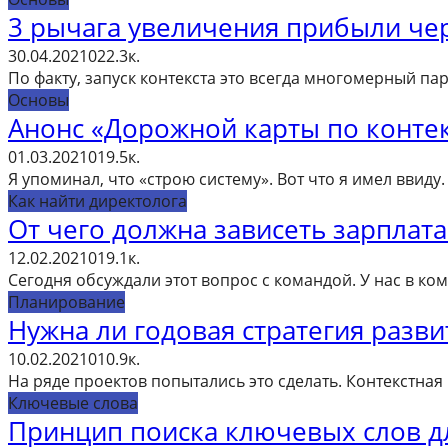
3 рычага увеличения прибыли чер
30.04.2021
0
22.3к.
По факту, запуск контекста это всегда многомерный па
Основы
Анонс «Дорожной карты по конте
01.03.2021
0
19.5к.
Я упоминал, что «строю систему». Вот что я имел ввид
Как найти директолога
От чего должна зависеть зарплата
12.02.2021
0
19.1к.
Сегодня обсуждали этот вопрос с командой. У нас в ко
Планирование
Нужна ли годовая стратегия разви
10.02.2021
0
10.9к.
На ряде проектов попытались это сделать. Контекстная
Ключевые слова
Принцип поиска ключевых слов д