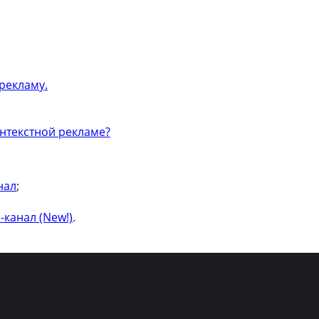
рекламу.
онтекстной рекламе?
нал
;
-канал (New!)
.