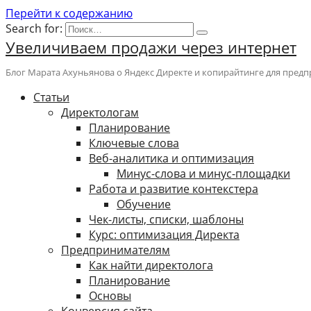
Перейти к содержанию
Search for:
Увеличиваем продажи через интернет
Блог Марата Ахуньянова о Яндекс Директе и копирайтинге для пред
Cтатьи
Директологам
Планирование
Ключевые слова
Веб-аналитика и оптимизация
Минус-слова и минус-площадки
Работа и развитие контекстера
Обучение
Чек-листы, списки, шаблоны
Курс: оптимизация Директа
Предпринимателям
Как найти директолога
Планирование
Основы
Конверсия сайта