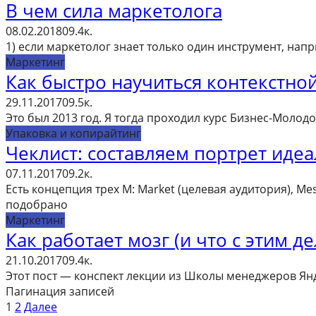
В чем сила маркетолога
08.02.2018
0
9.4к.
1) если маркетолог знает только один инструмент, нап
Маркетинг
Как быстро научиться контекстно
29.11.2017
0
9.5к.
Это был 2013 год. Я тогда проходил курс Бизнес-Молодо
Упаковка и копирайтинг
Чеклист: составляем портрет иде
07.11.2017
0
9.2к.
Есть концепция трех М: Market (целевая аудитория), M
подобрано
Маркетинг
Как работает мозг (и что с этим де
21.10.2017
0
9.4к.
Этот пост — конспект лекции из Школы менеджеров Янде
Пагинация записей
1
2
Далее