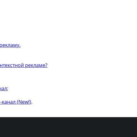
рекламу.
онтекстной рекламе?
нал
;
-канал (New!)
.