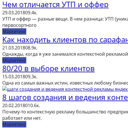
Чем отличается УТП и оффер
29.03.2018
0
9.4к.
УТП и оффер — разные вещи. В чем разница: УТП (уника
первосортного
Маркетинг
Как находить клиентов по сарафа
21.03.2018
0
8.9к.
Однажды, когда я уже занимался контекстной рекламой о
Маркетинг
80/20 в выборе клиентов
15.03.2018
0
9.3к.
Одна из самых важных истин, известных любому бизнесм
8 шагов создания и ведения конт
20.02.2018
0
10.6к.
Почему-то контекстную рекламу большинство предприним
работает или нет.
Маркетинг