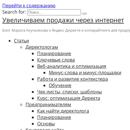
Перейти к содержанию
Search for:
Увеличиваем продажи через интернет
Блог Марата Ахуньянова о Яндекс Директе и копирайтинге для пред
Cтатьи
Директологам
Планирование
Ключевые слова
Веб-аналитика и оптимизация
Минус-слова и минус-площадки
Работа и развитие контекстера
Обучение
Чек-листы, списки, шаблоны
Курс: оптимизация Директа
Предпринимателям
Как найти директолога
Планирование
Основы
Конверсия сайта