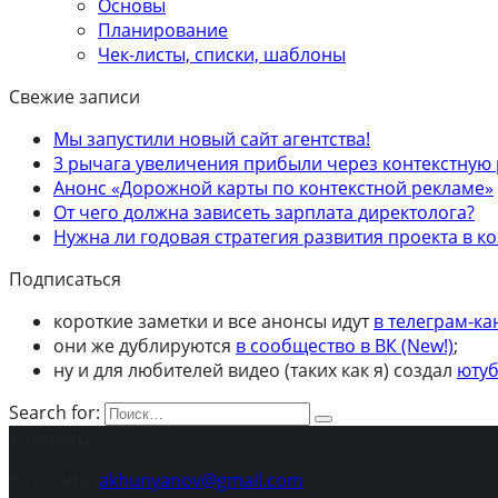
Основы
Планирование
Чек-листы, списки, шаблоны
Свежие записи
Мы запустили новый сайт агентства!
3 рычага увеличения прибыли через контекстную 
Анонс «Дорожной карты по контекстной рекламе»
От чего должна зависеть зарплата директолога?
Нужна ли годовая стратегия развития проекта в к
Подписаться
короткие заметки и все анонсы идут
в телеграм-ка
они же дублируются
в сообщество в ВК (New!)
;
ну и для любителей видео (таких как я) создал
ютуб
Search for:
Контакты
Эл. почта:
akhunyanov@gmail.com