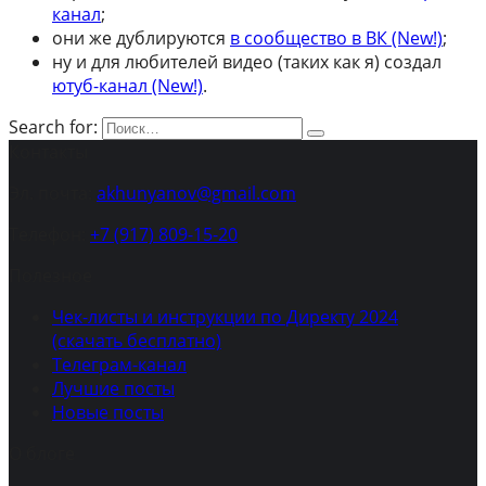
канал
;
они же дублируются
в сообщество в ВК (New!)
;
ну и для любителей видео (таких как я) создал
ютуб-канал (New!)
.
Search for:
Контакты
Эл. почта:
akhunyanov@gmail.com
Телефон:
+7 (917) 809-15-20
Полезное
Чек-листы и инструкции по Директу 2024
(скачать бесплатно)
Телеграм-канал
Лучшие посты
Новые посты
О блоге