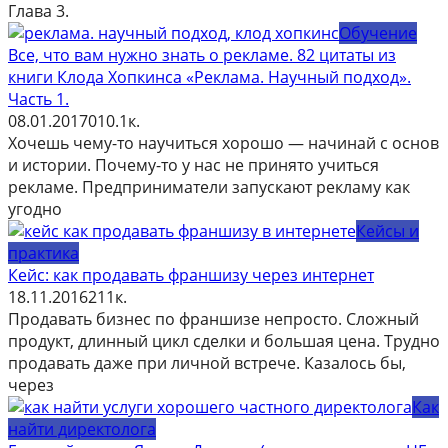
Глава 3.
Обучение
Все, что вам нужно знать о рекламе. 82 цитаты из
книги Клода Хопкинса «Реклама. Научный подход».
Часть 1.
08.01.2017
0
10.1к.
Хочешь чему-то научиться хорошо — начинай с основ
и истории. Почему-то у нас не принято учиться
рекламе. Предприниматели запускают рекламу как
угодно
Кейсы и
практика
Кейс: как продавать франшизу через интернет
18.11.2016
2
11к.
Продавать бизнес по франшизе непросто. Сложный
продукт, длинный цикл сделки и большая цена. Трудно
продавать даже при личной встрече. Казалось бы,
через
Как
найти директолога