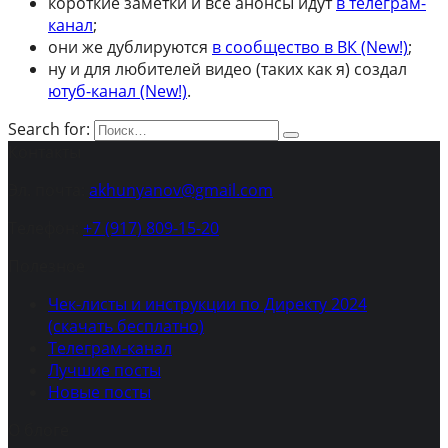
короткие заметки и все анонсы идут
в телеграм-
канал
;
они же дублируются
в сообщество в ВК (New!)
;
ну и для любителей видео (таких как я) создал
ютуб-канал (New!)
.
Search for:
Контакты
Эл. почта:
akhunyanov@gmail.com
Телефон:
+7 (917) 809-15-20
Полезное
Чек-листы и инструкции по Директу 2024
(скачать бесплатно)
Телеграм-канал
Лучшие посты
Новые посты
О блоге