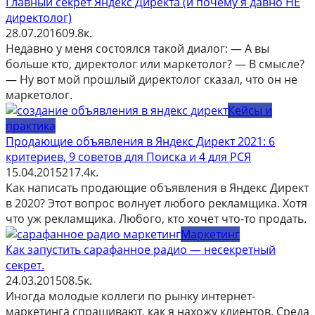
Главный секрет Яндекс Директа (и почему я давно НЕ
директолог)
28.07.2016
0
9.8к.
Недавно у меня состоялся такой диалог: — А вы
больше кто, директолог или маркетолог? — В смысле?
— Ну вот мой прошлый директолог сказал, что он не
маркетолог.
Кейсы и
практика
Продающие объявления в Яндекс Директ 2021: 6
критериев, 9 советов для Поиска и 4 для РСЯ
15.04.2015
2
17.4к.
Как написать продающие объявления в Яндекс Директ
в 2020? Этот вопрос волнует любого рекламщика. Хотя
что уж рекламщика. Любого, кто хочет что-то продать.
Маркетинг
Как запустить сарафанное радио — несекретный
секрет.
24.03.2015
0
8.5к.
Иногда молодые коллеги по рынку интернет-
маркетинга спрашивают, как я нахожу клиентов. Среда